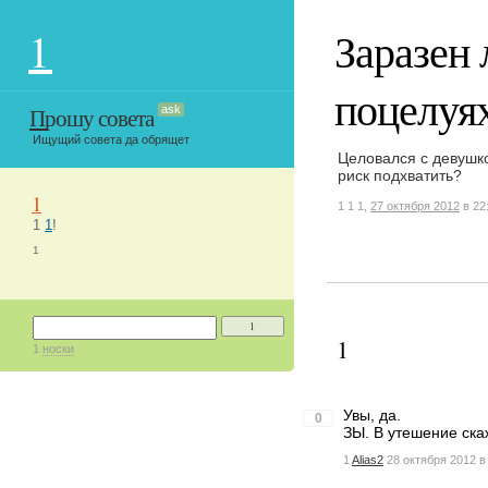
1
Заразен 
поцелуя
Прошу совета
ask
Ищущий совета да обрящет
Целовался с девушко
риск подхватить?
1
1
1
1,
27 октября 2012
в 22
1
1
!
1
1
1
1
носки
Увы, да.
0
ЗЫ. В утешение скаж
1
Alias2
28 октября 2012 в