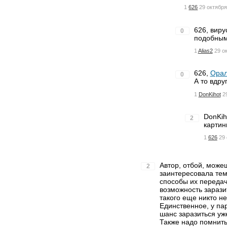
1
626
29 октября
626, виру
0
подобным
1
Alias2
29 о
626,
Орал
0
А то вдру
1
DonKihot
2
DonKih
2
картинк
1
626
29 
Автор, отбой, можеш
2
заинтересовала тем
способы их передачи
возможность зарази
такого еще никто не
Единственное, у па
шанс заразиться у
Также надо помнить