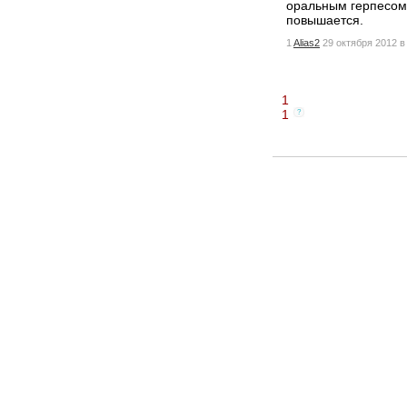
оральным герпесом, 
повышается.
1
Alias2
29 октября 2012 в
1
1
?