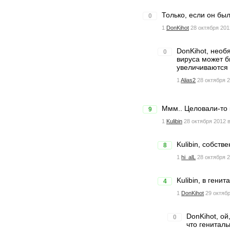
Только, если он был
0
1
DonKihot
28 октября 201
DonKihot, необ
0
вируса может б
увеличиваются 
1
Alias2
28 октября 2
Ммм.. Целовали-то 
9
1
Kulibin
28 октября 2012 в
Kulibin, собств
8
1
hi_alL
28 октября 2
Kulibin, в генит
4
1
DonKihot
29 октябр
DonKihot, ой
0
что генитал