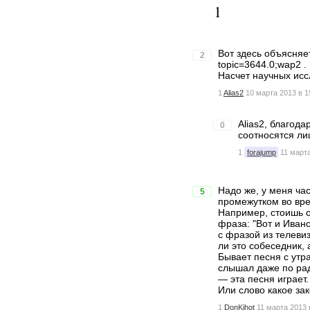
1
Вот здесь объясняе
2
topic=3644.0;wap2 .
Насчет научных ис
1
Alias2
10 марта 2013 в 1
Alias2, благода
0
соотносятся ли
1
forajump
11 марта
Надо же, у меня час
5
промежутком во вр
Например, стоишь с
фраза: "Вот и Иван
с фразой из телеви
ли это собеседник, 
Бывает песня с утра
слышал даже по ради
— эта песня играет.
Или слово какое за
1
DonKihot
11 марта 2013 