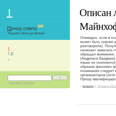
1
Описан 
Майнхо
Прошу совета
ask
Ищущий совета да обрящет
Очевидно, если в пс
может быть совсем 
разговорное). Попу
1
начинает замечать п
1
1
!
обращал внимания, 
(Андреаса Баадера)
1
языке не склоняется
образом феномен мог
понимания следует и
организаторов (хот
1
Прошу квалифициров
1
бытовые хитрости
1
forajump
1,
10 марта 201