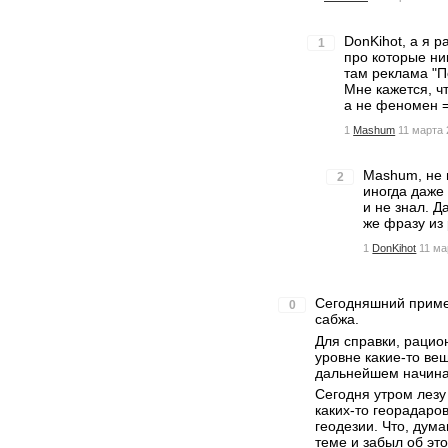
DonKihot, а я 
1
про которые ни
там реклама "П
Мне кажется, чт
а не феномен =
1
Mashum
11 марта 
Mashum, не 
2
иногда даже
и не знал. Д
же фразу из 
1
DonKihot
11 ма
Сегодняшний пример
0
сабжа.
Для справки, рацио
уровне какие-то ве
дальнейшем начина
Сегодня утром лезу
каких-то георадаров
геодезии. Что, дума
теме и забыл об это