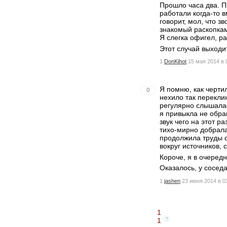
Прошло часа два. П
работали когда-то в
говорит, мол, что з
знакомый раскопкам
Я слегка офигел, р
Этот случай выходи
1
DonKihot
15 мая 2014 в 
Я помню, как чертил
0
нехило так перекли
регулярно слышалас
я привыкла не обра
звук чего на этот 
тихо-мирно добрала
продолжила труды с
вокруг источников,
Короче, я в очередн
Оказалось, у соседа
1
jashen
23 июня 2014 в 0
1
1
?