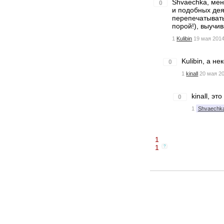
Shvaechka, мен
0
и подобных дея
перепечатывать
порой!), выучив
1
Kulibin
19 мая 2014
Kulibin, а 
0
1
kinall
20 мая 20
kinall, э
0
1
Shvaechk
1
1
?