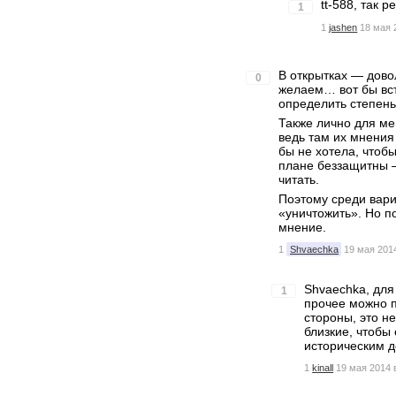
tt-588, так 
1
1
jashen
18 мая 
В открытках — дов
0
желаем… вот бы вст
определить степень
Также лично для ме
ведь там их мнения 
бы не хотела, чтобы
плане беззащитны —
читать.
Поэтому среди вари
«уничтожить». Но п
мнение.
1
Shvaechka
19 мая 2014
Shvaechka, для
1
прочее можно п
стороны, это н
близкие, чтобы
историческим 
1
kinall
19 мая 2014 