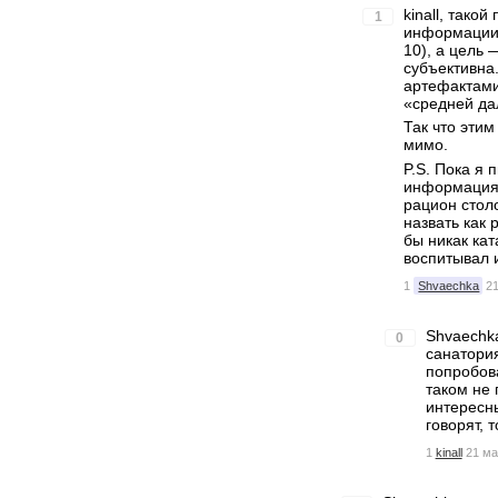
kinall, тако
1
информации 
10), а цель
субъективна.
артефактами
«средней да
Так что эти
мимо.
P.S. Пока я
информация 
рацион стол
назвать как 
бы никак кат
воспитывал и
1
Shvaechka
2
Shvaechka
0
санатория
попробова
таком не 
интересны
говорят, 
1
kinall
21 ма