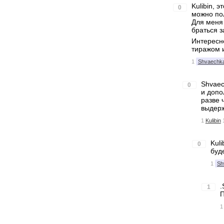
Kulibin, 
0
можно пол
Для меня 
браться з
Интересно
тиражом 
1
Shvaechk
Shvaec
0
и допо
разве 
выдерж
1
Kulibin
Kul
0
буд
1
Sh
.
1
П
1