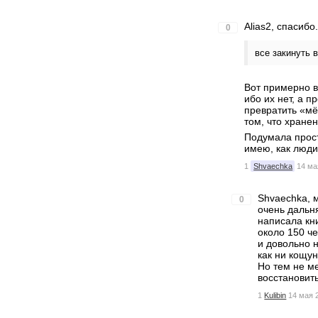
Alias2, спасиб
0
все закинуть 
Вот примерно в
ибо их нет, а п
превратить «мё
том, что хране
Подумала прост
имею, как люди
1
Shvaechka
14 ма
Shvaechka, 
0
очень дальн
написала кн
около 150 ч
и довольно 
как ни кощун
Но тем не м
восстановит
1
Kulibin
14 мая 