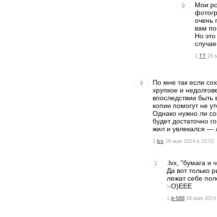
Мои ро
0
фотогр
очень 
вам пок
Но это
случае
1
TT
15 
По мне так если со
0
хрупкое и недолго
впоследствии быть 
копии помогут не ут
Однако нужно ли со
будет достаточно г
жил и увлекался — л
1
lvx
18 мая 2014 в 15:52
.lvx, "бумага и
1
Да вот только 
лежат себе пол
:-О)ЕЕЕ
1
tt-588
18 мая 2014 