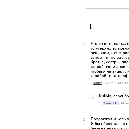
1
Что-то потерялось (
2
то утеряно во время
основном, фотограф
вспомнит что за лю
братья, сестры, дяд
старой части архив
чтобы я не видел с
терабайт фотограф
1
Kulibin
13 мая 2014 в 19
Kulibin, спасибо
0
1
Shvaechka
14 ма
Продолжая мысль п
2
Я бы обязательно п
бы всех живых род