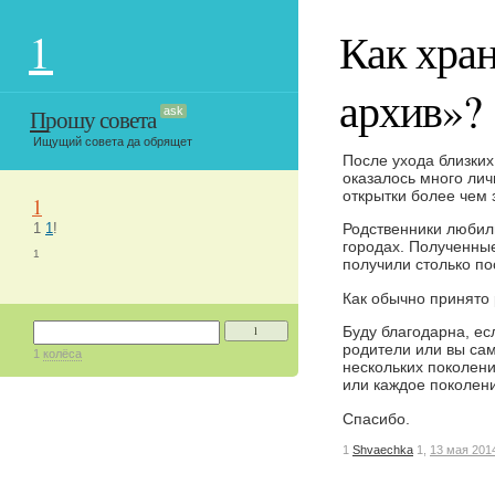
1
Как хра
архив»?
Прошу совета
ask
Ищущий совета да обрящет
После ухода близких
оказалось много ли
открытки более чем з
1
1
1
!
Родственники любили
городах. Полученные
1
получили столько по
Как обычно принято
Буду благодарна, ес
1
родители или вы сам
1
колёса
нескольких поколен
или каждое поколен
Спасибо.
1
Shvaechka
1,
13 мая 201