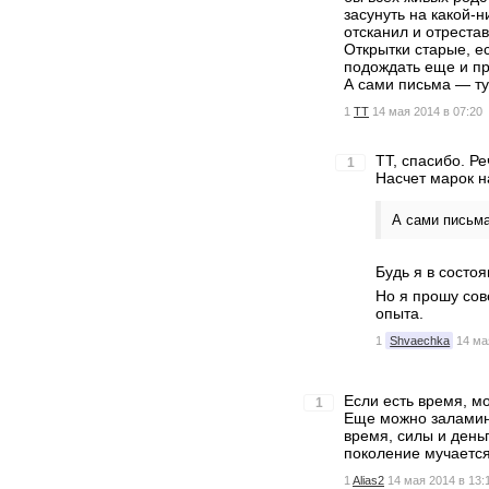
засунуть на какой-
отсканил и отреста
Открытки старые, ес
подождать еще и пр
А сами письма — тут
1
TT
14 мая 2014 в 07:20
TT, спасибо. Р
1
Насчет марок н
А сами письма
Будь я в состо
Но я прошу сов
опыта.
1
Shvaechka
14 ма
Если есть время, мо
1
Еще можно заламини
время, силы и день
поколение мучается
1
Alias2
14 мая 2014 в 13: