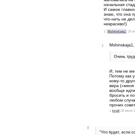
начальная стади
И самое главно
знаю, что она 
что-нить не дел
некрасиво!)
1
Mshinskaja1
28 и
Mshinskaja1,
1
Очень труд
И, тем не ме
Потому как 
кому-то друг
вера («меня
вообще идти
бросить и п
любом случа
прочих сове
1
kinall
28 июля 2
0
"Что будет, если с