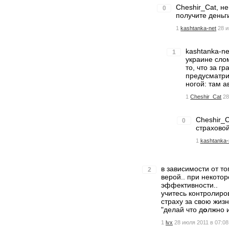
Cheshir_Cat, не
0
получите деньг
1
kashtanka-net
28 и
kashtanka-ne
1
украине сло
то, что за г
предусматри
ногой: там 
1
Cheshir_Cat
28
Cheshir_C
0
страховой
1
kashtanka-
в зависимости от т
2
верой.. при некото
эффективности..
учитесь контролиро
страху за свою жизн
"делай что д
о
лжно и
1
lvx
28 июля 2011 в 07:08