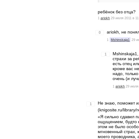
ребёнок без отца?
1
ariokh
29 июля 2011 в 11
ariokh, не поня
0
1
Mshinskaja1
29 и
Mshinskaja1,
1
страхи за ре
есть отец ил
кроме вас не
надо, только
очень (и луч
1
ariokh
29 июля 
Не знаю, поможет и
1
(knigosite.ru/librar
«Я сильно сдавил па
ощущением, будто 
этом не было особо
мгновенный страх, 
моего проводника, 