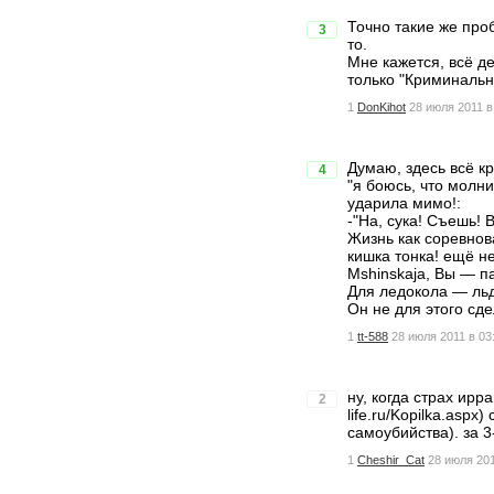
Точно такие же про
3
то.
Мне кажется, всё д
только "Криминальн
1
DonKihot
28 июля 2011 в
Думаю, здесь всё кр
4
"я боюсь, что молн
ударила мимо!:
-"На, сука! Съешь! 
Жизнь как соревнов
кишка тонка! ещё н
Mshinskaja, Вы — па
Для ледокола — льд
Он не для этого сде
1
tt-588
28 июля 2011 в 03
ну, когда страх ирр
2
life.ru/Kopilka.asp
самоубийства). за 
1
Cheshir_Cat
28 июля 201