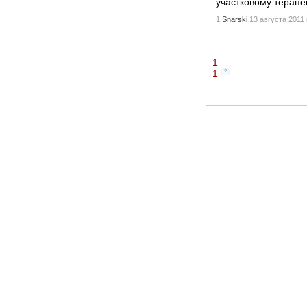
участковому терапе
1
Snarski
13 августа 2011 
1
1
?