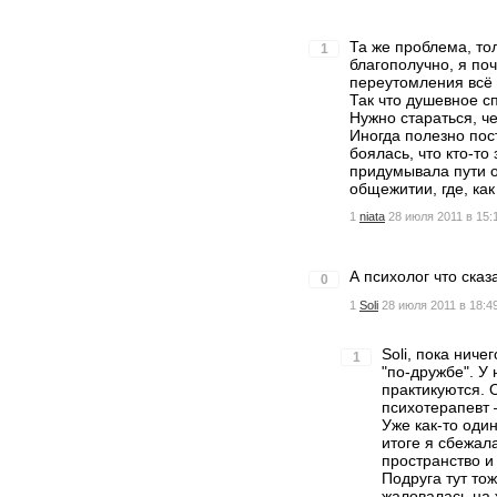
Та же проблема, тол
1
благополучно, я поч
переутомления всё 
Так что душевное сп
Нужно стараться, че
Иногда полезно пос
боялась, что кто-то
придумывала пути о
общежитии, где, как
1
niata
28 июля 2011 в 15:
А психолог что сказ
0
1
Soli
28 июля 2011 в 18:4
Soli, пока ниче
1
"по-дружбе". У 
практикуются. 
психотерапевт 
Уже как-то оди
итоге я сбежала
пространство и 
Подруга тут то
жаловалась на 