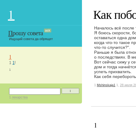
1
Как поб
Началось всё после т
Прошу совета
ask
Я боюсь скорости, б
оставаться одна до
Ищущий совета да обрящет
когда что-то такое п
что-то случится?".
Раньше я была относ
1
о последствиях. В ме
Вот сейчас сижу у се
1
1
!
дом и тогда начнётс
1
успеть прихватить.
Как себя перебороть
1
Mshinskaja1
1,
28 июля 2
1
1
лекарства
1