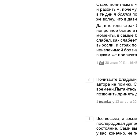
Стало понятным в к
и разбитым, почему
в те дни я
боялся
по
же волну, что в дав
Да, в те годы страх
непрочное бытие в 
моменты, в самые б
слабел, как слабее
выросли, и страх по
неизлечимой боязнь
внукам же привязат
1
Soli
30 июля 2011 в 16:4
Почитайте Владимир
0
автора не помню. С
времени.Пытайтесь 
позвонить,принять 
1
tetianka_d
13 августа 20
Всё весьма, и весь
1
послеродовая депре
состояние. Сами вы
у вас, конечно, не