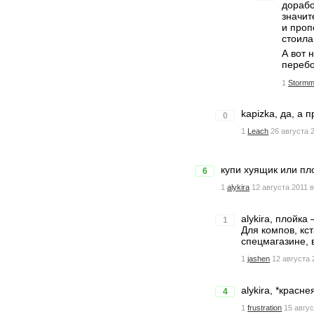
дорабо
значит
и проп
стоила
А вот 
перебо
1
Stormm
kapizka, да, а 
0
1
Leach
26 августа 
купи хуящик или пло
6
1
alykira
12 августа 2011 в
alykira, плойка
1
Для компов, кс
спецмагазине, 
1
jashen
12 августа 
alykira, *красн
4
1
frustration
15 авгус