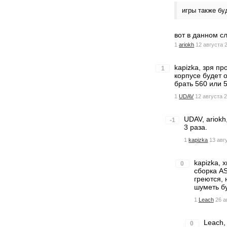
игры также бу
вот в данном с
1
ariokh
12 августа 
kapizka, зря п
1
корпусе будет 
брать 560 или 
1
UDAV
12 августа 2
UDAV, ariokh
-1
3 раза.
1
kapizka
13 авг
kapizka, 
0
сборка AS
греются, 
шуметь бу
1
Leach
26 а
Leach,
0