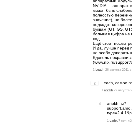
аппаратный модуль
NVIDIA — аппаратна
может быть слабень
полностью перекину
значение), но боле
подходят совершенн
буквам (GT, GS, GT
большая цифра не в
ход.
Ещё стоит посмотре
И да, лучше перед п
не особо доверять 
Вдоволь посравнива
(www.nix.ru/support
1
Leach
26 августа 2011 в
Leach, самое г
2
1
ariokh
27 августа 
ariokh, ы?
0
support.amd.
type=2.4.1&p
1
cadet
7 сентяб