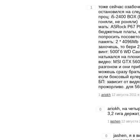
тоже сейчас озабоч
1
остановился на сл
проц: i5-2400 BOX (
гоняли, не роняли)
мать: ASRock P67 P
бюджетные платы, е
попросить посовето
память: 2 * 4096Mb 
захочешь, то бери 2
винт: 500Гб WD Cavi
натыкался на плохи
видео: MSI GTX 560
разгоном и они при
можешь сразу брать
если боксовый куле
БП: зависит от видя
прожорливо. для 560
1
ariokh
12 августа 2011 в
ariokh, на чет
0
3,2 гига держат
1
jashen
12 августа 
jashen, я в 
0