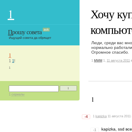
1
Хочу ку
компьют
Прошу совета
ask
Ищущий совета да обрящет
Люди, среди вас мно
нормально работали
Огромное спасибо.
1
1
1
!
1
MWM
1,
11 августа 2011
в
1
1
1
сериалы
1
1
kapizka
11 августа 2011 
-4
kapizka, ssd в
-1