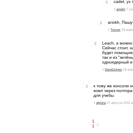
cadet, ух
0
1
ariokh
7 се
ariokh, Пашу
0
1
Tosser
19 апре
Leach, а можно
0
Сейчас стоит, 
будет помощнее,
так и из "зелё
одноядерный и 
1
DavidJones
19 апр
к тому же консоли 
2
комп через полтора
для учебы.
1
alykira
27 августа 2011 в
1
1
?