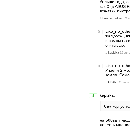
больше года, о
raid0 (в ASUS P
все-таки быстро
1
Like_no_other
12 а
Like_no_othe
0
жалуюсь. Дл
в самом нача
считываю.
1
kapizka
12 авг
Like_no_othe
0
У меня 2 мес
земля. Само
1
UDAV
12 авгус
kapizka,
4
Сам корпус то
на 500ватт надо
да, есть мнени