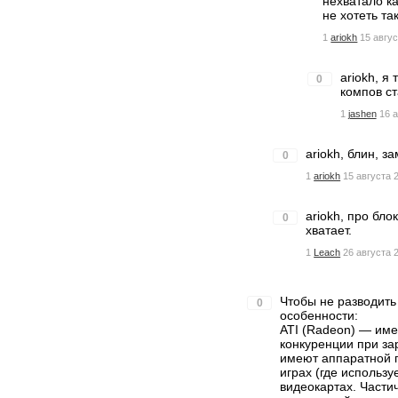
нехватало ка
не хотеть та
1
ariokh
15 авгус
ariokh, я
0
компов ст
1
jashen
16 а
ariokh, блин, 
0
1
ariokh
15 августа 2
ariokh, про бл
0
хватает.
1
Leach
26 августа 
Чтобы не разводить
0
особенности:
ATI (Radeon) — имею
конкуренции при зар
имеют аппаратной п
играх (где использ
видеокартах. Част