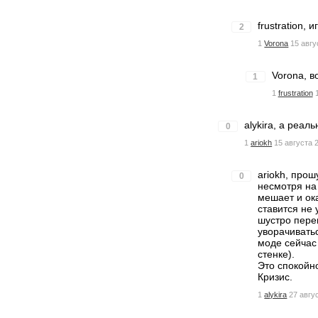
frustration, 
2
1
Vorona
15 авгу
Vorona, в
1
1
frustration
alykira, а реал
0
1
ariokh
15 августа 2
ariokh, прош
0
несмотря на
мешает и ока
ставится не
шустро перем
уворачивать
моде сейчас
стенке).
Это спокойн
Кризис.
1
alykira
27 авгу