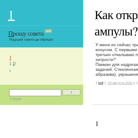
1
Как отк
ампулы
Прошу совета
ask
Ищущий совета да обрящет
У меня их сейчас три
конусом. С первыми 
третьих откалываю п
1
хитрости?
1
1
!
Пакман для надрезан
задачей. Стеклянная
1
абразива), украшени
1
bell
1,
19 августа 2011
в 1
1
1
носки
1