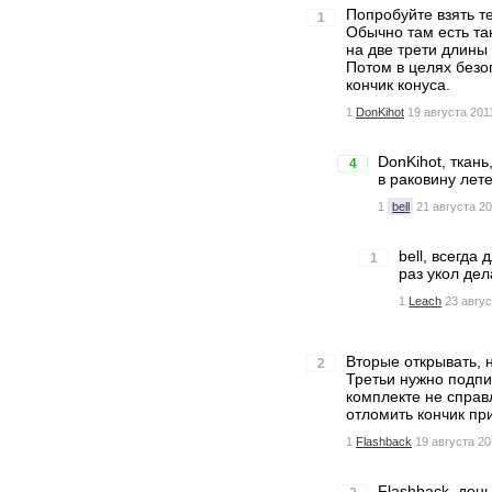
Попробуйте взять те
1
Обычно там есть так
на две трети длины 
Потом в целях безо
кончик конуса.
1
DonKihot
19 августа 201
DonKihot, ткань
4
в раковину лете
1
bell
21 августа 20
bell, всегда
1
раз укол дел
1
Leach
23 авгус
Вторые открывать, 
2
Третьи нужно подпи
комплекте не справ
отломить кончик пр
1
Flashback
19 августа 20
Flashback, дон