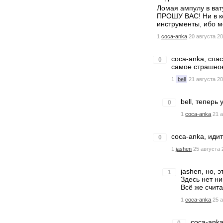
Ломая ампулу в вату
ПРОШУ ВАС! Ни в ко
инструменты, ибо м
1
coca-anka
20 августа 20
coca-anka, спа
0
самое страшное
1
bell
21 августа 20
bell, теперь
0
1
coca-anka
21 
coca-anka, идит
0
1
jashen
25 августа 
jashen, но, 
1
Здесь нет ни
Всё же счита
1
coca-anka
25 
coca-anka