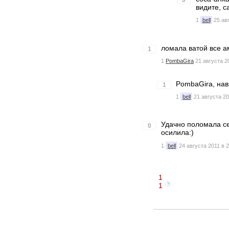
0
видите, с
1
bell
25 ав
ломала ватой все а
1
1
PombaGira
21 августа 2
PombaGira, нав
1
1
bell
21 августа 20
Удачно поломала сег
0
осилила:)
1
bell
24 августа 2011 в 
1
1
?