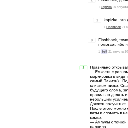
2
1
kapizka
20 августа
kapizka, эт
1
1
Flashback
21 а
Flashback, точ
0
помогает, ибо 
1
bell
21 августа 20
Правильно открыват
3
— Емкости с равно
маркировки в виде 
самый Пакмэн) . По
слишком низко. Сна
будущего слома, зат
правильно делать и
небольшим усилием,
Должен получиться
После этого можно 
ваты и сломить в не
комке.
— Ампулы с точкой 
надпила.