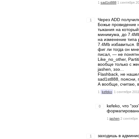
1
sad1st888
1 сентября 20
Через ADD получило
1
Божье провидение н
тыкания на который
минимума, до 7.4Mb
на изменение типа 
7.4Mb избавиться. 
фиг ли тогда он мн
писал, — не понятн
Like_no_other, Part
вообще только с же
jashen, эээ…
Flashback, не нашел
sad1st888, поясни
А вообще, считаю, 
1
kefeko
1 сентября 2011
kefeko, что "ээ
0
форматирования
1
jashen
2 сентября 
заходишь в админи
1