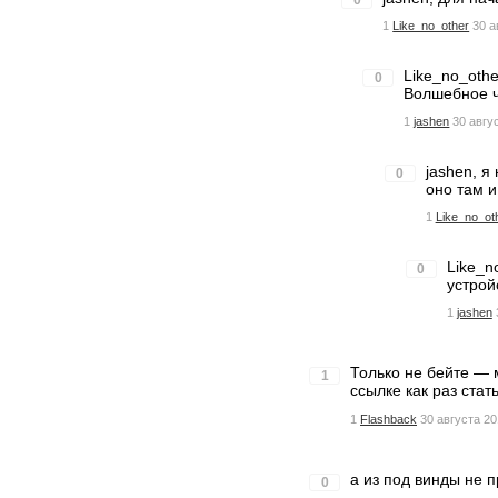
0
1
Like_no_other
30 а
Like_no_oth
0
Волшебное чт
1
jashen
30 авгу
jashen, я
0
оно там и
1
Like_no_ot
Like_n
0
устрой
1
jashen
Только не бейте — 
1
ссылке как раз ста
1
Flashback
30 августа 20
а из под винды не 
0