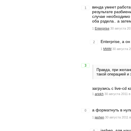
винда умеет работат
1
результате разбиен
случае необходимо
оба рздела.. а зате
1
Enterprise
30 августа 20
Enterprise, а о
2
1
MWM
30 августа 2
3
Правда, при желан
такой операцией и 
загрузись с live-cd
1
ariokh
30 августа 2011 в
а форматнуть в нул
0
1
jashen
30 августа 2011 в
jashen, для на