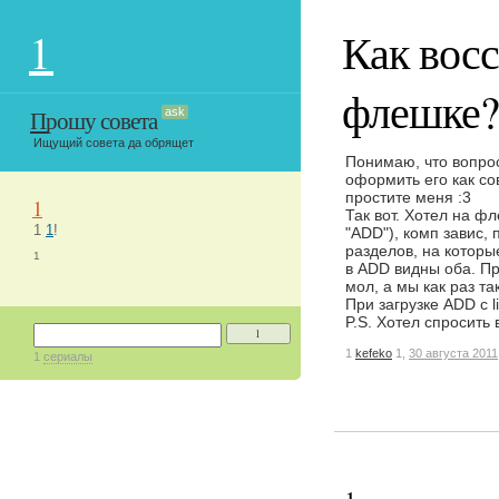
1
Как восс
флешке
Прошу совета
ask
Ищущий совета да обрящет
Понимаю, что вопро
оформить его как со
простите меня :3
1
Так вот. Хотел на фл
1
1
!
"ADD"), комп завис,
разделов, на которы
1
в ADD видны оба. П
мол, а мы как раз т
При загрузке ADD с l
P.S. Хотел спросить 
1
1
kefeko
1,
30 августа 2011
1
сериалы