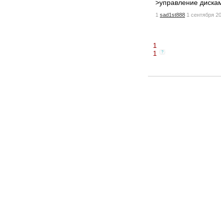
>управление диска
1
sad1st888
1 сентября 20
1
1
?