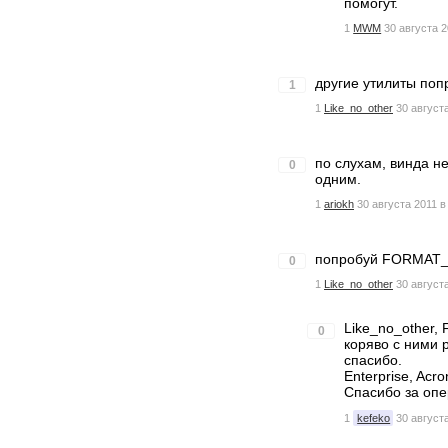
помогут.
1
MWM
30 августа 2
другие утилиты попро
1
1
Like_no_other
30 августа
по слухам, винда н
0
одним.
1
ariokh
30 августа 2011 в
попробуй FORMAT_v
0
1
Like_no_other
30 августа
Like_no_other,
0
коряво с ними 
спасибо.
Enterprise, Acr
Спасибо за опе
1
kefeko
30 августа