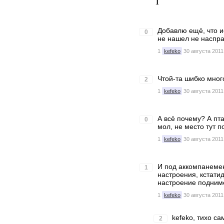
1
Добавлю ещё, что ис
0
не нашел не наспр
1
kefeko
30 августа 2011
Чтой-та шибко мног
2
1
kefeko
30 августа 2011
А всё почему? А пт
0
мол, не место тут 
1
kefeko
30 августа 2011
И под аккомпанемен
1
настроения, кстатид
настроение подниме
1
kefeko
30 августа 2011
kefeko, тихо с
2