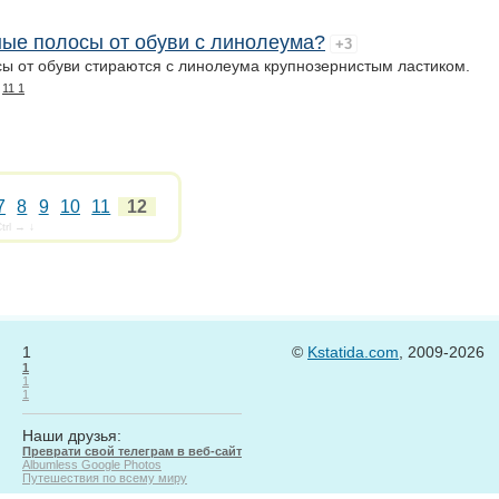
ные полосы от обуви с линолеума?
+3
сы от обуви стираются с линолеума крупнозернистым ластиком.
•
11 1
7
8
9
10
11
12
trl → ↓
1
©
Kstatida.com
, 2009-2026
1
1
1
Наши друзья:
Преврати свой телеграм в веб-сайт
Albumless Google Photos
Путешествия по всему миру