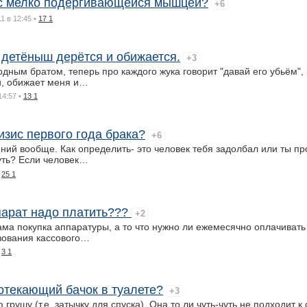
 с мелко подергивающейся мышцей?
+6
11 в 12:45
•
17 1
 детёныш дерётся и обижается.
+3
ным братом, теперь про каждого жука говорит "давай его убьём",
, обижает меня и…
14:57
•
13 1
изис первого года брака?
+6
ний вообще. Как определить- это человек тебя задолбал или ты пр
уть? Если человек…
•
25 1
парат надо платить???
+2
ама покупка аппаратуры, а то что нужно ли ежемесячно оплачивать
зования кассового…
•
3 1
отекающий бачок в туалете?
+3
грушу (т.е. затычку для спуска). Она то ли чуть-чуть не подходит к