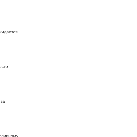
 кидается
осто
 за
 сливному