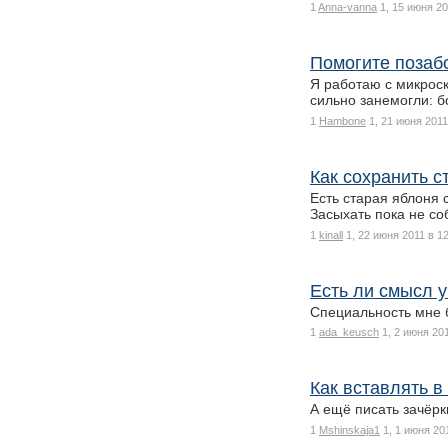
1
Anna-vanna
1, 15 июня 20
Помогите позабо
Я работаю с микроск
сильно занемогли: б
1
Hambone
1, 21 июня 2011
Как сохранить 
Есть старая яблоня 
Засыхать пока не со
1
kinall
1, 22 июня 2011 в 1
Есть ли смысл у
Специальность мне б
1
ada_keusch
1, 2 июня 20
Как вставлять 
А ещё писать зачёрк
1
Mshinskaja1
1, 1 июня 20