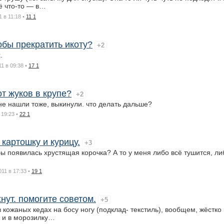
ё что-то — в…
1 в 11:18
•
11 1
обы прекратить икоту?
+2
.
11 в 09:38
•
17 1
от жуков в крупе?
+2
 не нашли тоже, выкинули. что делать дальше?
 19:23
•
22 1
картошку и курицу.
+3
обы появилась хрустящая корочка? А то у меня либо всё тушится, ли
011 в 17:33
•
19 1
нут. помогите советом.
+5
 кожаных кедах на босу ногу (подклад- текстиль), вообщем, жёстко 
ж и в морозилку…