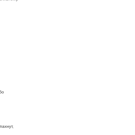
бо
пахнут,