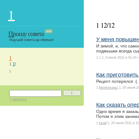
1
1 12/12
Прошу совета
ask
У меня повышен
Ищущий совета да обрящет
И зимой, и, что сам
подмышки всегда сы
1
1 1
1, 9 июля 2011 в 01:24
1
1
!
1
Как приготовить
Рецепт потерялся :(.
1
Mshinskaja1
1, 20 июля 2
1
1
здоровье
Как сказать опе
Одно время я заказы
Потом я этим заним
1
kinall
1, 20 июля 2011 в 1