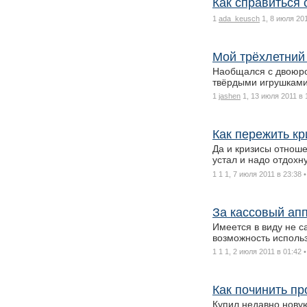
Как справиться
1
ada_keusch
1, 8 июля 20
Мой трёхлетний
Наобщался с двоюрод
твёрдыми игрушками
1
jashen
1, 13 июля 2011 в 
Как пережить кр
Да и кризисы отноше
устал и надо отдохн
1 1
1, 7 июля 2011 в 23:38
За кассовый ап
Имеется в виду не с
возможность исполь
1 1
1, 2 июля 2011 в 01:42
Как починить пр
Купил недавно новую 