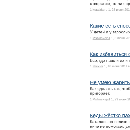
отверстию, то ли ещ
1
kstatida.ru
1, 28 июня 201
Какие есть спос
У детей и у взрослых
1
Mshinskaja1
1, 8 июня 20
Как избавиться 
Все, где нашли их и
1
zhexter
1, 18 июня 2011 в
Не умею жарить 
Как сделать так, чт
пригорает.
1
Mshinskaja1
1, 29 июня 2
Кеды жёстко пах
Каталась на велике в
ничё не помогает. у