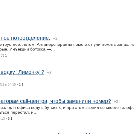
ное потоотделение.
+2
ое грустное, летом. Антиперспиранты помогают уничтожить запах, н
рые. Инъекции ботокса —…
•
33 1
 водку "Лимонку"?
+2
011 в 14:15
•
1 1
раторам call-центра, чтобы заменили номер?
+2
вал для офиса воду в бутылях, и при этом звонил со своего телеф
аться перестал, и…
5:13
•
6 1