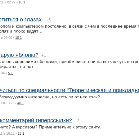
11 в 02:22
•
10 1
титься о глазах.
+5
опом и компьютером постоянно, в связи с чем в последнее время 
олят и плохо видят…
 в 09:00
•
10 1
старую яблоню?
+1
с очень хорошими яблоками, причём висят они на ветках чуть не гр
бирается, но лет…
2:46
•
5 1
читься по специальности "Теоретическая и прикладн
езуууууумно интересна, но есть ли от нее толк?
11 в 13:22
•
40 1
в комментарий гиперссылки?
+2
нуто? А курсивом? Применительно к этому сайту.
11 в 16:12
•
13 1